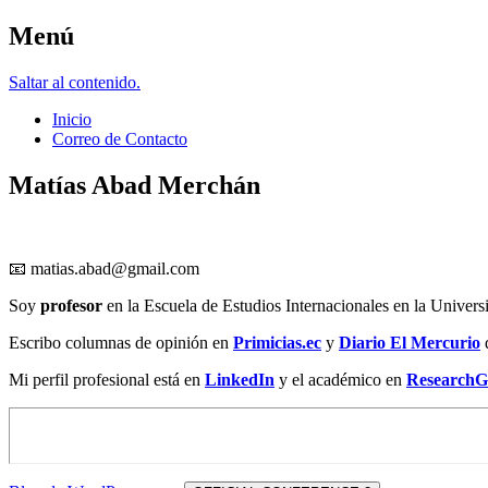
Menú
Matías Abad M.
Saltar al contenido.
Inicio
Correo de Contacto
Matías Abad Merchán
📧
matias.abad@gmail.com
Soy
profesor
en la Escuela de Estudios Internacionales en la Univers
Escribo columnas de opinión en
Primicias.ec
y
Diario El Mercurio
Mi perfil profesional está en
LinkedIn
y el académico en
ResearchG