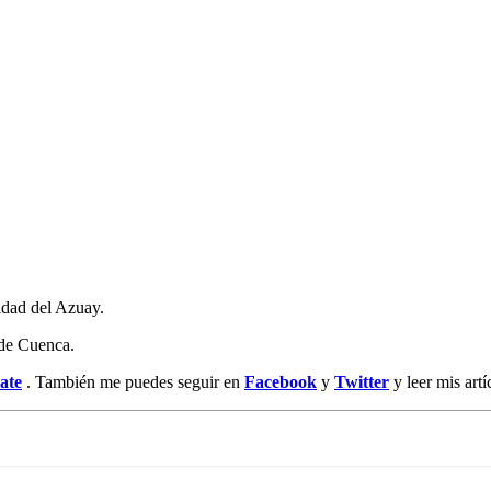
idad del Azuay.
de Cuenca.
ate
. También me puedes seguir en
Facebook
y
Twitt
er
y leer mis art