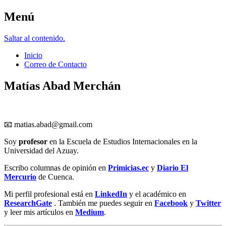
Menú
Matías Abad M.
Saltar al contenido.
Inicio
Correo de Contacto
Matías Abad Merchán
📧
matias.abad@gmail.com
Soy
profesor
en la Escuela de Estudios Internacionales en la
Universidad del Azuay.
Escribo columnas de opinión en
Primicias.ec
y
Diario El
Mercurio
de Cuenca.
Mi perfil profesional está en
LinkedIn
y el académico en
ResearchGate
. También me puedes seguir en
Facebook
y
Twitt
er
y leer mis artículos en
Medium
.