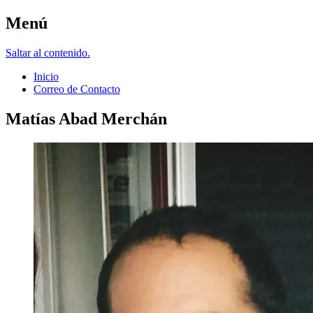
Menú
Matías Abad M.
Saltar al contenido.
Inicio
Correo de Contacto
Matías Abad Merchán