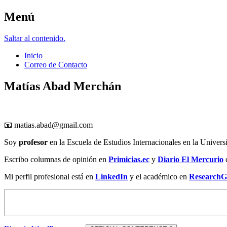
Menú
Matías Abad M.
Saltar al contenido.
Inicio
Correo de Contacto
Matías Abad Merchán
📧
matias.abad@gmail.com
Soy
profesor
en la Escuela de Estudios Internacionales en la Univers
Escribo columnas de opinión en
Primicias.ec
y
Diario El Mercurio
Mi perfil profesional está en
LinkedIn
y el académico en
ResearchG