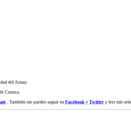
idad del Azuay.
de Cuenca.
ate
. También me puedes seguir en
Facebook
y
Twitt
er
y leer mis art