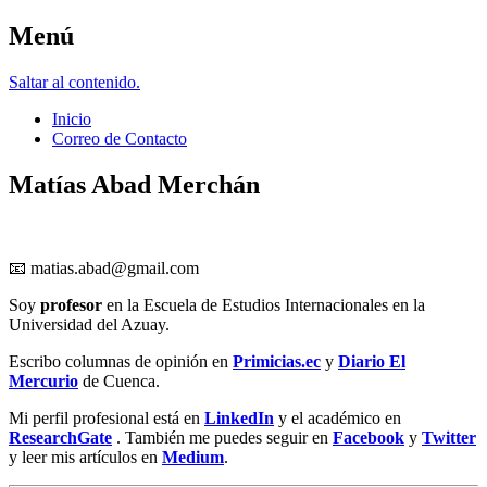
Menú
Matías Abad M.
Saltar al contenido.
Inicio
Correo de Contacto
Matías Abad Merchán
📧
matias.abad@gmail.com
Soy
profesor
en la Escuela de Estudios Internacionales en la
Universidad del Azuay.
Escribo columnas de opinión en
Primicias.ec
y
Diario El
Mercurio
de Cuenca.
Mi perfil profesional está en
LinkedIn
y el académico en
ResearchGate
. También me puedes seguir en
Facebook
y
Twitt
er
y leer mis artículos en
Medium
.