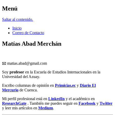
Menú
Matías Abad M.
Saltar al contenido.
Inicio
Correo de Contacto
Matías Abad Merchán
📧
matias.abad@gmail.com
Soy
profesor
en la Escuela de Estudios Internacionales en la
Universidad del Azuay.
Escribo columnas de opinión en
Primicias.ec
y
Diario El
Mercurio
de Cuenca.
Mi perfil profesional está en
LinkedIn
y el académico en
ResearchGate
. También me puedes seguir en
Facebook
y
Twitt
er
y leer mis artículos en
Medium
.