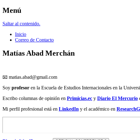
Menú
Matías Abad M.
Saltar al contenido.
Inicio
Correo de Contacto
Matías Abad Merchán
📧
matias.abad@gmail.com
Soy
profesor
en la Escuela de Estudios Internacionales en la Univers
Escribo columnas de opinión en
Primicias.ec
y
Diario El Mercurio
Mi perfil profesional está en
LinkedIn
y el académico en
ResearchG