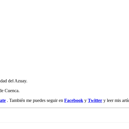
idad del Azuay.
de Cuenca.
ate
. También me puedes seguir en
Facebook
y
Twitt
er
y leer mis art