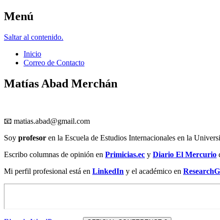
Menú
Matías Abad M.
Saltar al contenido.
Inicio
Correo de Contacto
Matías Abad Merchán
📧
matias.abad@gmail.com
Soy
profesor
en la Escuela de Estudios Internacionales en la Univers
Escribo columnas de opinión en
Primicias.ec
y
Diario El Mercurio
Mi perfil profesional está en
LinkedIn
y el académico en
ResearchG