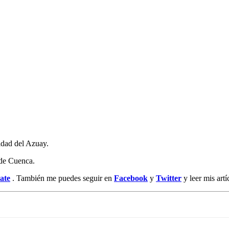
idad del Azuay.
de Cuenca.
ate
. También me puedes seguir en
Facebook
y
Twitt
er
y leer mis art